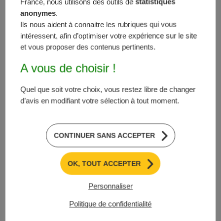
France, nous utilisons des outils de
statistiques
sur ce formulaire sont
anonymes
.
Ils nous aident à connaitre les rubriques qui vous
enregistrées dans un
intéressent, afin d’optimiser votre expérience sur le site
fichier informatisé par
et vous proposer des contenus pertinents.
Maize in France
pour la
gestion des demandes
A vous de choisir !
adressées à la FNPSMS
.
Quel que soit votre choix, vous restez libre de changer
d’avis en modifiant votre sélection à tout moment.
Elles sont conservées
CONTINUER SANS ACCEPTER
pendant
2 ans
et sont
destinées
au service
communication de la
OK, TOUT ACCEPTER
FNPSMS
.
Personnaliser
Politique de confidentialité