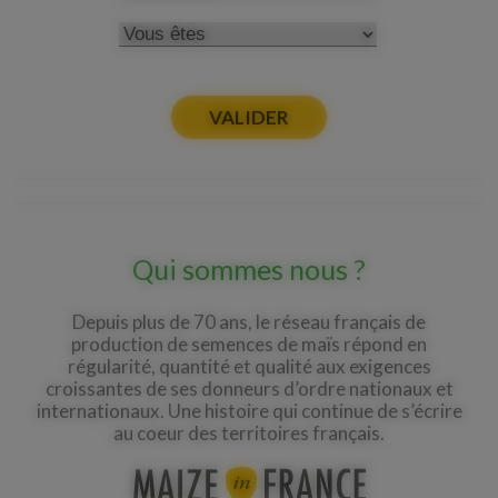
newsletter_activity
Nous vous informons de
l’existence de la liste
d'opposition au
démarchage téléphonique
"Bloctel", sur laquelle vous
pouvez vous inscrire ici :
Qui sommes nous ?
https://conso.bloctel.fr/
.
Depuis plus de 70 ans, le réseau français de
production de semences de maïs répond en
régularité, quantité et qualité aux exigences
Pour plus d’informations,
croissantes de ses donneurs d’ordre nationaux et
internationaux. Une histoire qui continue de s’écrire
vous pouvez consulter les
au coeur des territoires français.
mentions légales.