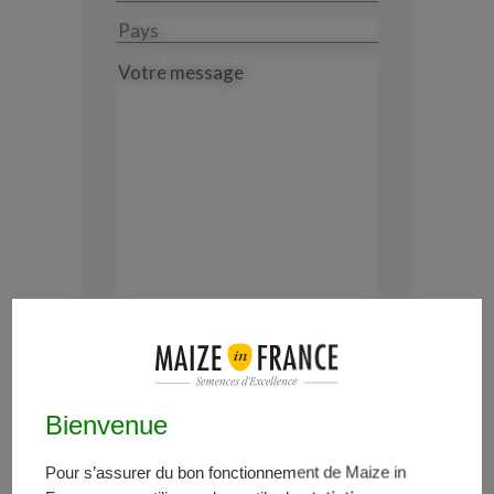
Pays
Votre
message
Bienvenue
RGPD
J’ai lu et j’accepte les conditions
Pour s’assurer du bon fonctionnement de Maize in
Les informations recueillies