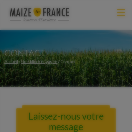
CONTACT
Accueil
/
Une filière engagée
/
Contact
Laissez-nous votre
message