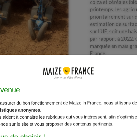
colza et céréales (bl
printemps, les agric
prioritairement sur 
estimation de surfac
sur l’UE, soit une ba
par rapport à 2022. 
marquée en maïs grai
France.
nvenue
’assurer du bon fonctionnement de Maize in France, nous utilisons des
e du Sud, conséquence de la pression sur la ressource en eau
tistiques anonymes
.
n Espagne. Sur la zone Europe centrale, les surfaces de maïs 
s aident à connaitre les rubriques qui vous intéressent, afin d’optimise
ie et Roumanie.
nce sur le site et vous proposer des contenus pertinents.
nt également orientées en légère baisse, notamment en Allema
us de choisir !