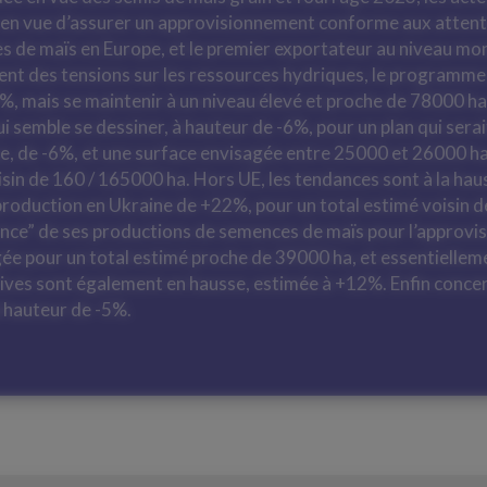
en vue d’assurer un approvisionnement conforme aux attentes
s de maïs en Europe, et le premier exportateur au niveau mon
ent des tensions sur les ressources hydriques, le programme 
%, mais se maintenir à un niveau élevé et proche de 78000 h
qui semble se dessiner, à hauteur de -6%, pour un plan qui ser
, de -6%, et une surface envisagée entre 25000 et 26000 ha. 
sin de 160 / 165000 ha. Hors UE, les tendances sont à la haus
roduction en Ukraine de +22%, pour un total estimé voisin d
ence” de ses productions de semences de maïs pour l’approv
ée pour un total estimé proche de 39000 ha, et essentiellem
tives sont également en hausse, estimée à +12%. Enfin concern
à hauteur de -5%.