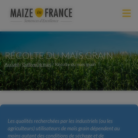
RÉCOLTE DU MAÏS GRAIN
Accueil
/
Cultiver le maïs
/
Récolte du maïs grain
Les qualités recherchées par les industriels (ou les
agriculteurs) utilisateurs de maïs grain dépendent au
moins autant des conditions de séchage et de