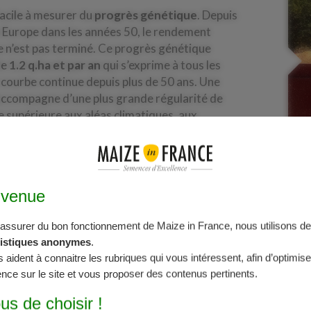
 facile à mesurer du
progrès génétique
. Depuis
n Europe dans les années 50, le rendement
e n’est pas terminé. Ce progrès génétique
de
1.2 q.ha et par an
qui s’exprime à tous les
courbe continue depuis plus de 50 ans. Une
’accompagne d’une plus grande régularité de
 supérieure aux aléas climatiques, aux
nvenue
’assurer du bon fonctionnement de Maize in France, nous utilisons des
Tolérance au stress hydri
tistiques anonymes
.
s aident à connaitre les rubriques qui vous intéressent, afin d’optimise
nce sur le site et vous proposer des contenus pertinents.
La sélection variétale du maïs travaille depuis
maïs au stress hydrique.
La progression cont
us de choisir !