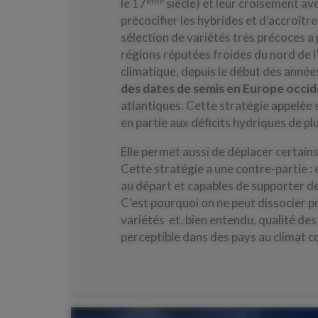
le 17
siècle) et leur croisement av
précocifier les hybrides et d’accroîtr
sélection de variétés très précoces a 
régions réputées froides du nord de l
climatique, depuis le début des anné
des dates de semis en Europe occid
atlantiques. Cette stratégie appelée 
en partie aux déficits hydriques de pl
Elle permet aussi de déplacer certain
Cette stratégie a une contre-partie : 
au départ et capables de supporter de
C’est pourquoi on ne peut dissocier p
variétés et, bien entendu, qualité de
perceptible dans des pays au climat 