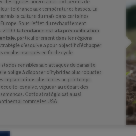
ec des lignées américaines ont permis de
e leur tolérance aux températures basses. La
permis la culture du maïs dans certaines
’Europe. Sous l’effet du réchauffement
es 2000,
la tendance est à la précocification
entale
, particulièrement dans les régions
stratégie d’esquive a pour objectif d’échapper
us en plus marqués en fin de cycle.
s stades sensibles aux attaques de parasite.
elle oblige à disposer d’hybrides plus robustes
s implantations plus lentes au printemps.
récocité, esquive, vigueur au départ des
s semences. Cette stratégie est aussi
continental comme les USA.