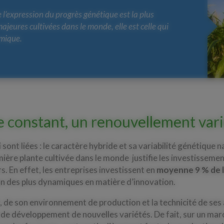
 l’expression du progrès génétique est la plus
jeures cultivées dans le monde, elle est celle qui
amique.
 constant, un renouvellement varié
i sont liées : le caractère hybride et sa variabilité génétique 
mière plante cultivée dans le monde justifie les investissemen
. En effet, les entreprises investissent en
moyenne 9 % de le
un des plus dynamiques en matière d’innovation.
ir, de son environnement de production et la technicité de se
e de développement de nouvelles variétés. De fait, sur un mar