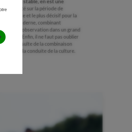
igué reste stable, en est une
lement porté sur la période de
otre
ess hydrique et le plus décisif pour la
élection moderne, combinant
ssues de l’observation dans un grand
progrès. Enfin, il ne faut pas oublier
culteur résulte de la combinaison
aîtrise de la conduite de la culture.