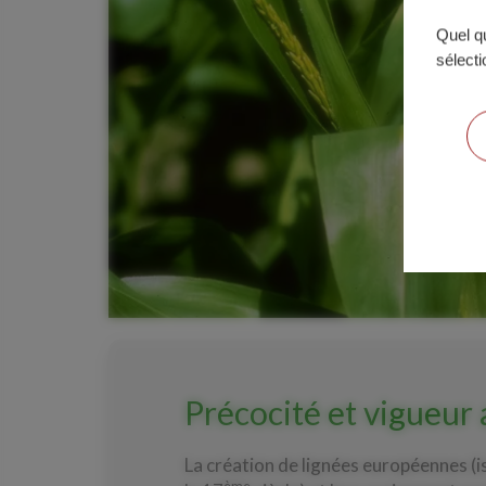
Quel qu
sélect
Précocité et vigueur
La création de lignées européennes (i
ème