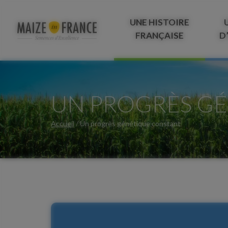
UNE HISTOIRE
FRANÇAISE
D
UN PROGRÈS G
Accueil
/
Un progrès génétique constant