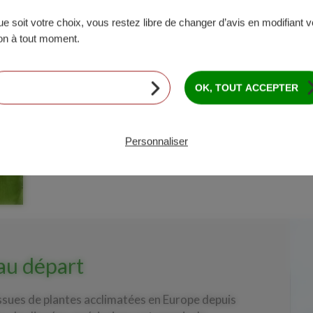
le monde, alors que la proportion de maïs irr
preuve
. L’effort des sélectionneurs a principa
e soit votre choix, vous restez libre de changer d’avis en modifiant v
floraison, stade à la fois le plus sensible au str
ion à tout moment.
fabrication du rendement. Les méthodes de s
génomique et traitement massif des données i
nombre de lieux devraient encore accélérer ces 
CONTINUER SANS ACCEPTER
OK, TOUT ACCEPTER
que l’augmentation des rendements pour l’agri
judicieuse du potentiel de la semence et de la m
Personnaliser
 au départ
ssues de plantes acclimatées en Europe depuis