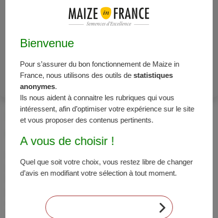
météo projettent un été plus chaud que la normale.
Alors que le bilan américain devrait être très lourd du
fait de la hausse des surfaces, les fonds non-
commerciaux ont une position nette vendeuse très
Bienvenue
importante pour cette période. Les variations de la
météo pourraient donc les inciter à couvrir leur
Pour s’assurer du bon fonctionnement de Maize in
position, un facteur de volatilité des cours.
France, nous utilisons des outils de
statistiques
anonymes
.
Ils nous aident à connaitre les rubriques qui vous
intéressent, afin d’optimiser votre expérience sur le site
Reprise difficile de l’activité
et vous proposer des contenus pertinents.
économique
A vous de choisir !
Si dans certains pays l’épidémie de coronavirus semble
Quel que soit votre choix, vous restez libre de changer
reculer, permettant le déconfinement et la reprise de
d’avis en modifiant votre sélection à tout moment.
l’activité économique, l’économie mondiale ne devrait
pas échapper à une récession d’ampleur en 2020. Par
ailleurs, les marchés s’inquiètent de la reprise de
CONTINUER SANS ACCEPTER
l’épidémie en Chine, avec de nouveaux foyers à Pékin, de