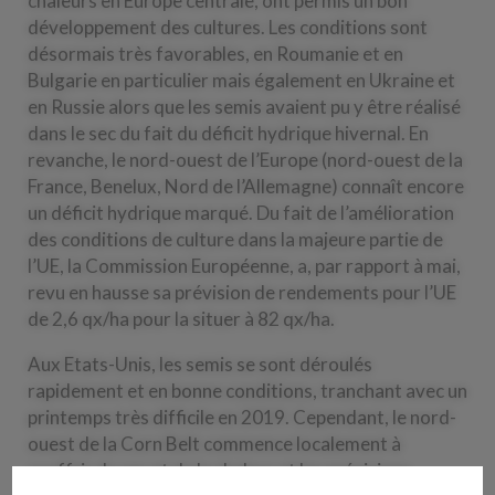
chaleurs en Europe centrale, ont permis un bon
développement des cultures. Les conditions sont
désormais très favorables, en Roumanie et en
Bulgarie en particulier mais également en Ukraine et
en Russie alors que les semis avaient pu y être réalisé
dans le sec du fait du déficit hydrique hivernal. En
revanche, le nord-ouest de l’Europe (nord-ouest de la
France, Benelux, Nord de l’Allemagne) connaît encore
un déficit hydrique marqué. Du fait de l’amélioration
des conditions de culture dans la majeure partie de
l’UE, la Commission Européenne, a, par rapport à mai,
revu en hausse sa prévision de rendements pour l’UE
de 2,6 qx/ha pour la situer à 82 qx/ha.
Aux Etats-Unis, les semis se sont déroulés
rapidement et en bonne conditions, tranchant avec un
printemps très difficile en 2019. Cependant, le nord-
ouest de la Corn Belt commence localement à
souffrir du sec et de la chaleur et les prévisions