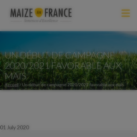
UN DÉBUT DE CAMPAGNE
2020/2021 FAVORABLE AUX
MAÏS
Accueil
/
Un début de campagne 2020/2021 favorable aux maïs
01 July 2020