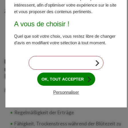
intéressent, afin d’optimiser votre expérience sur le site
Zusätzliche Kriterien
et vous proposer des contenus pertinents.
Eignung Bestandsdichte sowie Standfestigkeit der
A vous de choisir !
Stängel
Quel que soit votre choix, vous restez libre de changer
Eignung frühzeitige Ernte bei Abreife („dry down“)
d’avis en modifiant votre sélection à tout moment.
Dreschqualität (Resistenz gegen Entkörnung)”
Unter schwierigen Bedingungen oder
CONTINUER SANS ACCEPTER
unter Trockenstress angebauter
Körnermais
OK, TOUT ACCEPTER
Entscheidende Kriterien
Personnaliser
Das Kornertragspotenzial
Regelmäßigkeit der Erträge
Fähigkeit, Trockenstress während der Blütezeit zu