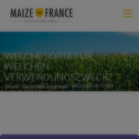
WELCHE SORTE FÜR
WELCHEN
VERWENDUNGSZWECK?
Accueil
/
Die richtige Sortenwahl
/
WELCHE SORTE FÜR
WELCHEN VERWENDUNGSZWECK?