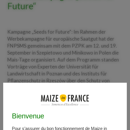
Future“
Kampagne „Seeds for Future“: Im Rahmen der
Werbekampagne für europäische Saatgut hat der
FNPSMS gemeinsam mit dem PZPK am 12. und 19.
September in Szepietowo und Minikowo in Polen die
Mais-Tage organisiert. Auf dem Programm standen
Vorträge von Experten der Universität für
Landwirtschaft in Poznan und des Instituts für
Pflanzenschutz in Rzeszów über den Schutz von
Silomais, die Wahl des Erntezeitpunkts, die
Vorbereitung des Silos oder den Stellenwert von
Mais in der Ernährung von Milchkühen. Auf den
theoretischen Teil folgten eine Vorführung von
Bienvenue
landwirtschaftlichen Maschinen und eine Verkostung
von Maisgerichten. Die Tage zogen mehr als 1000
Pour s’assurer du bon fonctionnement de Maize in
bzw. rund 200 Teilnehmer an. Vom 24. bis 26.