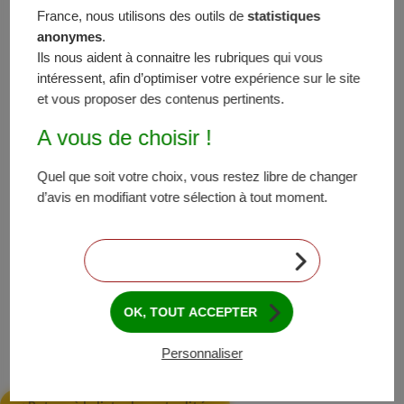
France, nous utilisons des outils de
statistiques
September nahmen der FNPSMS und der PZPK auch
anonymes
.
an der Landwirtschaftsmesse „AgroShow 2021“ in
Ils nous aident à connaitre les rubriques qui vous
Bednary in der Region Wielkopolska teil. Drei Tage
intéressent, afin d’optimiser votre expérience sur le site
lang standen der FNPSMS und der PZPK gemeinsam
et vous proposer des contenus pertinents.
mit zwei Mitgliedsunternehmen an ihrem Stand den
Erzeugern zur Verfügung. Die zahlreichen Besucher
A vous de choisir !
hatten die Gelegenheit, sich über die Maishybriden
und das Maissaatgut zu informieren. Die Messe war
Quel que soit votre choix, vous restez libre de changer
die ideale Gelegenheit, die verschiedenen
d’avis en modifiant votre sélection à tout moment.
Kommunikationsmittel (technische Leitfäden,
Broschüren, Fragebögen …) an die Messebesucher zu
verteilen und diese und ihre Erwartungen auf diese
CONTINUER SANS ACCEPTER
Weise besser kennen zu lernen. Nach Angaben des
Veranstalters konnte die Messe 120 000 Besucher
OK, TOUT ACCEPTER
verzeichnen.
Personnaliser