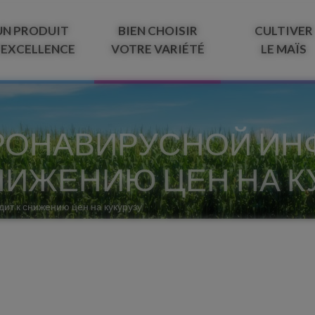
UN PRODUIT
BIEN CHOISIR
CULTIVER
’EXCELLENCE
VOTRE VARIÉTÉ
LE MAÏS
РОНАВИРУСНОЙ ИН
НИЖЕНИЮ ЦЕН НА К
т к снижению цен на кукурузу