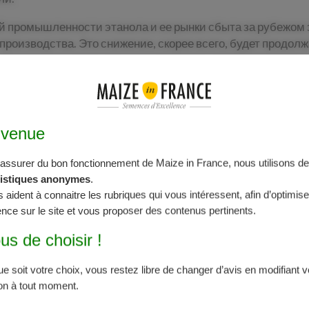
й промышленности этанола и ее рынки сбыта за рубежом 
производства. Это снижение, скорее всего, будет продолж
о полном или частичном закрытии своих производственн
, продолжится, так как эпидемия пока не побеждена, в час
т свою ценовую войну.
nvenue
’assurer du bon fonctionnement de Maize in France, nous utilisons des
tistiques anonymes
.
s aident à connaitre les rubriques qui vous intéressent, afin d’optimise
nce sur le site et vous proposer des contenus pertinents.
us de choisir !
e soit votre choix, vous restez libre de changer d’avis en modifiant v
ion à tout moment.