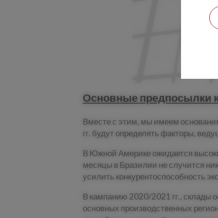
Основные предпосылки к
Вместе с этим, мы имеем основания
гг. будут определять факторы, веду
В Южной Америке ожидается высоки
месяцы в Бразилии не случится ник
усилить конкурентоспособность эк
В кампанию 2020/2021 гг., склады 
основных производственных региона