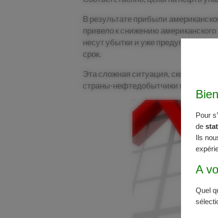
В результате прибыли американско
привело к снижению американского 
несут убытки и уже предупредили 
срок.
Эта сложная ситуация, скорее всего
страны-нефтедобытчики продолжаю
Bie
Pour s
de
sta
Ils nou
expérie
A vo
Quel qu
sélect