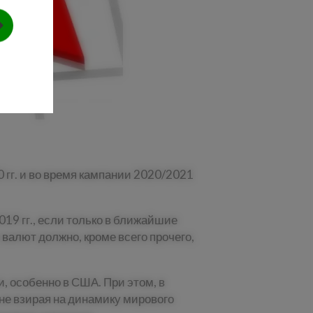
 гг. и во время кампании 2020/2021
19 гг., если только в ближайшие
валют должно, кроме всего прочего,
, особенно в США. При этом, в
не взирая на динамику мирового