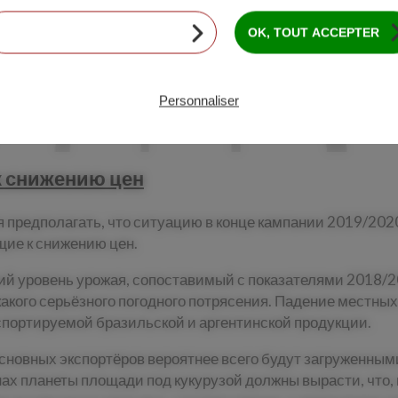
CONTINUER SANS ACCEPTER
OK, TOUT ACCEPTER
Personnaliser
 снижению цен
 предполагать, что ситуацию в конце кампании 2019/2020
щие к снижению цен.
й уровень урожая, сопоставимый с показателями 2018/20
акого серьёзного погодного потрясения. Падение местных 
спортируемой бразильской и аргентинской продукции.
основных экспортёров вероятнее всего будут загруженными
х планеты площади под кукурузой должны вырасти, что, 