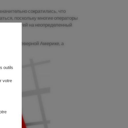
значительно сократились, что
аться, поскольку многие операторы
ых мощностей на неопределенный
тности в Северной Америке, а
 outils
r votre
otre