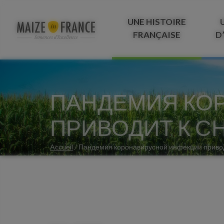
UNE HISTOIRE
FRANÇAISE
D
ПАНДЕМИЯ КО
ПРИВОДИТ К С
Accueil
/
Пандемия коронавирусной инфекции приводи