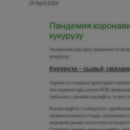
29 April 2020
Пандемия коронави
кукурузу
Нынешнее распространение по всем
кукурузу.
Кукуруза – сырьё, связан
Одним из главных факторов снижени
последние годы около 40% американ
связаны с ценами на нефть, и они 
Рынок нефти столкнулся с двойным 
промышленного спада, связанного 
мировом рынке значительно вырос
Соответственно, цены на нефть упа