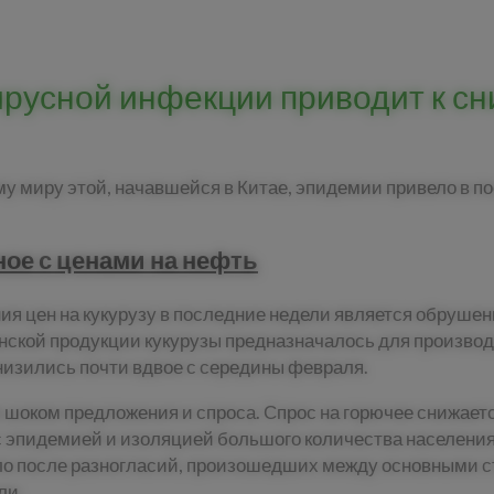
русной инфекции приводит к сн
у миру этой, начавшейся в Китае, эпидемии привело в по
ное с ценами на нефть
я цен на кукурузу в последние недели является обрушение
ской продукции кукурузы предназначалось для производс
снизились почти вдвое с середины февраля.
шоком предложения и спроса. Спрос на горючее снижаетс
с эпидемией и изоляцией большого количества населения.
ло после разногласий, произошедших между основными 
ли.