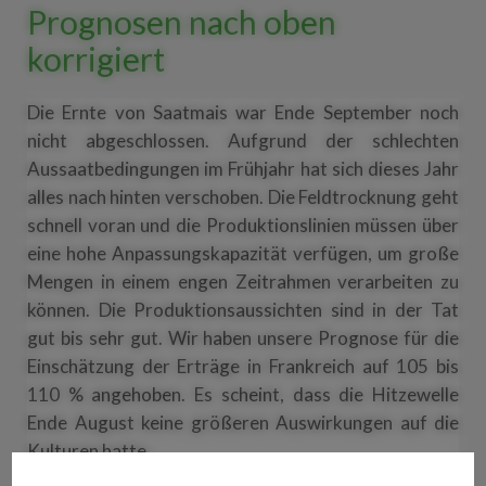
Prognosen nach oben
korrigiert
Die Ernte von Saatmais war Ende September noch
nicht abgeschlossen. Aufgrund der schlechten
Aussaatbedingungen im Frühjahr hat sich dieses Jahr
alles nach hinten verschoben. Die Feldtrocknung geht
schnell voran und die Produktionslinien müssen über
eine hohe Anpassungskapazität verfügen, um große
Mengen in einem engen Zeitrahmen verarbeiten zu
können. Die Produktionsaussichten sind in der Tat
gut bis sehr gut. Wir haben unsere Prognose für die
Einschätzung der Erträge in Frankreich auf 105 bis
110 % angehoben. Es scheint, dass die Hitzewelle
Ende August keine größeren Auswirkungen auf die
Kulturen hatte.