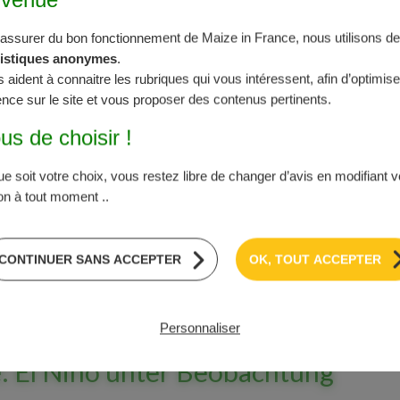
e Maisproduktion aufgrund zahlreicher
ich geringer ausfallen wird als erwartet und
’assurer du bon fonctionnement de Maize in France, nous utilisons des
n zurückgehen werden.
tistiques anonymes
.
s aident à connaitre les rubriques qui vous intéressent, afin d’optimise
opa wird zudem durch die Situation in der
nce sur le site et vous proposer des contenus pertinents.
 Getreidekorridors im Juli letzten Jahres
us de choisir !
 die Landwege und die Donauhäfen umgeleitet,
chtkosten verbunden war. In diesem
e soit votre choix, vous restez libre de changer d’avis en modifiant v
äische Kommission ihre Haltung mit ihrer
on à tout moment ..
s die aktuellen Kontrollmaßnahmen in den
 beendet werden.
CONTINUER SANS ACCEPTER
OK, TOUT ACCEPTER
Personnaliser
: El Niño unter Beobachtung