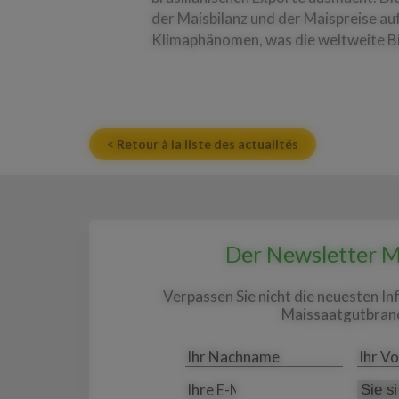
der Maisbilanz und der Maispreise au
Klimaphänomen, was die weltweite Bil
< Retour à la liste des actualités
Der Newsletter M
Verpassen Sie nicht die neuesten In
Maissaatgutbran
Ihr
Ihr
*
Nachname
Vorna
Ihre E-
Sie
*