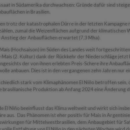
ussaat in Südamerika durchwachsen: Gründe dafür sind steig
bauflächen in Brasilien.
en trotz der katastrophalen Dürre in der letzten Kampagne 
ählen, zumal die Weizenflächen aufgrund der klimatischen W
Anstieg der Anbauflächen erwartet (7,3 Mha).
ra-Mais (Hochsaison) im Süden des Landes weit fortgeschritte
Mais (2. Kultur) dank der Rückkehr der Niederschläge jetzt 
gesichts der von ihnen erlebten Preis-Schere ihre Anbauflä
lle anbauen. Dies ist in den vergangenen zehn Jahren nur
chiedlich stark vom Klimaphänomen El Niño betroffen sein, da
e brasilianische Produktion ab Anfang 2024 eine Änderung d
 El Niño beeinflusst das Klima weltweit und wirkt sich insb
e aus. Das Phänomen ist eher positiv für Mais in Argentinie
wirkungen für Mittelwestbrasilien, dem Anbaugebiet für Saf
 volle Entfaltung von El Niño in den nächsten Wochen wird d