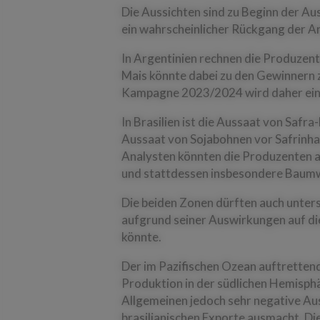
Die Aussichten sind zu Beginn der A
ein wahrscheinlicher Rückgang der An
In Argentinien rechnen die Produzent
Mais könnte dabei zu den Gewinnern z
Kampagne 2023/2024 wird daher ein 
In Brasilien ist die Aussaat von Saf
Aussaat von Sojabohnen vor Safrinha-
Analysten könnten die Produzenten an
und stattdessen insbesondere Baumwo
Die beiden Zonen dürften auch unters
aufgrund seiner Auswirkungen auf di
könnte.
Der im Pazifischen Ozean auftrettende
Produktion in der südlichen Hemisphär
Allgemeinen jedoch sehr negative Aus
brasilianischen Exporte ausmacht. Die