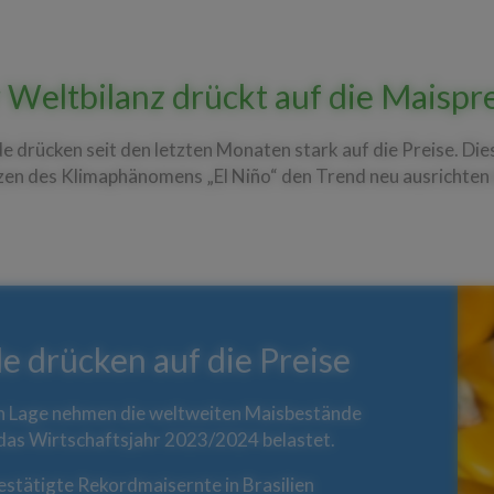
Weltbilanz drückt auf die Maispr
 drücken seit den letzten Monaten stark auf die Preise. Die
tzen des Klimaphänomens „El Niño“ den Trend neu ausrichten
 drücken auf die Preise
en Lage nehmen die weltweiten Maisbestände
r das Wirtschaftsjahr 2023/2024 belastet.
bestätigte Rekordmaisernte in Brasilien