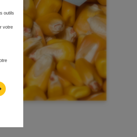
 outils
r votre
otre