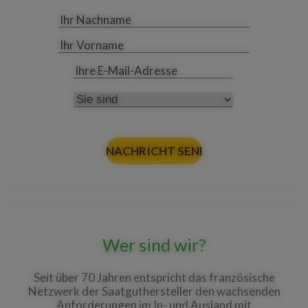
Ihr
*
Nachname
Ihr
Vorname
Ihre E-
*
Mail-
Adresse
Sie
sind
Wer sind wir?
Seit über 70 Jahren entspricht das französische
Netzwerk der Saatguthersteller den wachsenden
Anforderungen im In- und Ausland mit