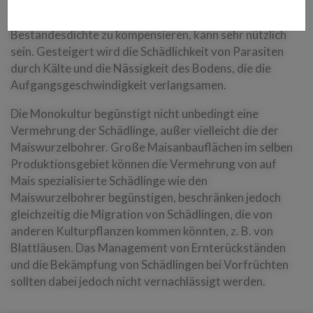
Sorten mit einer guten Wuchskraft zu Beginn des Zyklus
und die Fähigkeit, (teilweise) Verluste in der
Bestandesdichte zu kompensieren, kann sehr nützlich
sein. Gesteigert wird die Schädlichkeit von Parasiten
durch Kälte und die Nässigkeit des Bodens, die die
Aufgangsgeschwindigkeit verlangsamen.
Die Monokultur begünstigt nicht unbedingt eine
Vermehrung der Schädlinge, außer vielleicht die der
Maiswurzelbohrer. Große Maisanbauflächen im selben
Produktionsgebiet können die Vermehrung von auf
Mais spezialisierte Schädlinge wie den
Maiswurzelbohrer begünstigen, beschränken jedoch
gleichzeitig die Migration von Schädlingen, die von
anderen Kulturpflanzen kommen könnten, z. B. von
Blattläusen. Das Management von Ernterückständen
und die Bekämpfung von Schädlingen bei Vorfrüchten
sollten dabei jedoch nicht vernachlässigt werden.