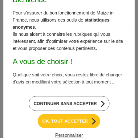
Die agronomische Schädlingsbekämpfung
Pour s’assurer du bon fonctionnement de Maize in
France, nous utilisons des outils de
statistiques
Die Entwicklung des Klimas (die Erwärmung verändert
anonymes
.
die Dynamik der Insektenpopulationen, vor allem die der
Ils nous aident à connaitre les rubriques qui vous
Nachtinsekten) und die veränderte Ausrichtung der
intéressent, afin d’optimiser votre expérience sur le site
Anbaustrategien (insbesondere die
et vous proposer des contenus pertinents.
Ausweichstrategien) sowie die technischen
Maßnahmen haben einen Einfluss auf das
A vous de choisir !
Vorhandensein und die Schädlichkeit von Schädlingen.
Quel que soit votre choix, vous restez libre de changer
Sämtliche Techniken sind von Vorteil, die die
d’avis en modifiant votre sélection à tout moment ..
Geschwindigkeit des Pflanzenaufgangs und die Anlage
begünstigen und dabei die Zeit verringern, in der die
Gefahr besteht, dass sie durch Parasiten geschädigt
CONTINUER SANS ACCEPTER
werden: eine gute Vorbereitung des Bodens und/oder
Startdünger, insbesondere für Schädlinge, die das
OK, TOUT ACCEPTER
Wurzelsystem angreifen (Symphylane, Larven der
Blattkäfer, Fadenwürmer etc.). Die Entscheidung für
Personnaliser