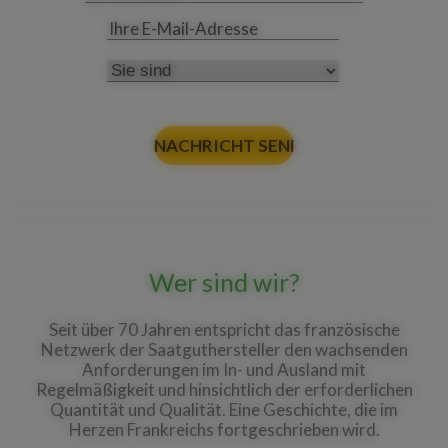
Vorname
Daten“:
Ihre E-
*
http://www.maizeinfrance-
Mail-
dev.com/de/Kontact/
Adresse
Sie
sind
Weitere Informationen
finden Sie zudem im
Impressum dieser Seite.
Wer sind wir?
Seit über 70 Jahren entspricht das französische
Netzwerk der Saatguthersteller den wachsenden
Anforderungen im In- und Ausland mit
Regelmäßigkeit und hinsichtlich der erforderlichen
Quantität und Qualität. Eine Geschichte, die im
Herzen Frankreichs fortgeschrieben wird.