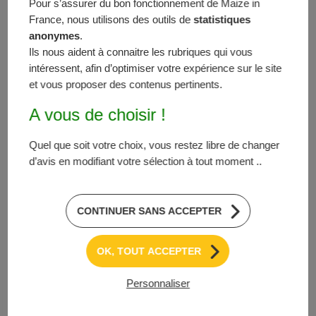
Pour s’assurer du bon fonctionnement de Maize in
Die mit diesem Formular
France, nous utilisons des outils de
statistiques
erfassten Angaben werden
anonymes
.
von Maize in France für die
Ils nous aident à connaitre les rubriques qui vous
Verwaltung der an den
intéressent, afin d’optimiser votre expérience sur le site
et vous proposer des contenus pertinents.
FNPSMS gerichteten
Anfragen in einer Datei
A vous de choisir !
gespeichert.
Quel que soit votre choix, vous restez libre de changer
d’avis en modifiant votre sélection à tout moment ..
Diese Angaben werden 2
Jahre lang aufbewahrt und
sind für die
CONTINUER SANS ACCEPTER
Kommunikationsabteilung
von FNPSMS bestimmt.
OK, TOUT ACCEPTER
Personnaliser
Sie können gemäß des
französischen Gesetzes