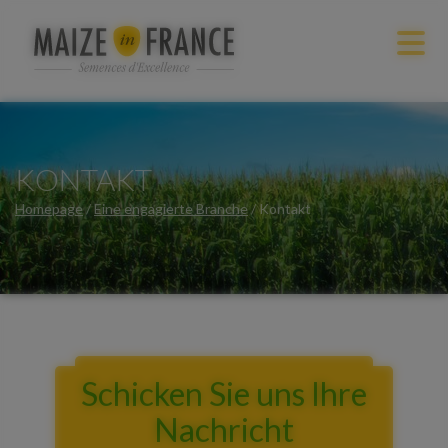
KONTAKT
Homepage
/
Eine engagierte Branche
/
Kontakt
Schicken Sie uns Ihre
Nachricht